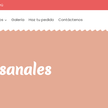
rú
os
Galería
Haz tu pedido
Contáctenos
esanales